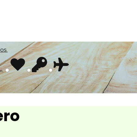
TOS.
ón
.
ero